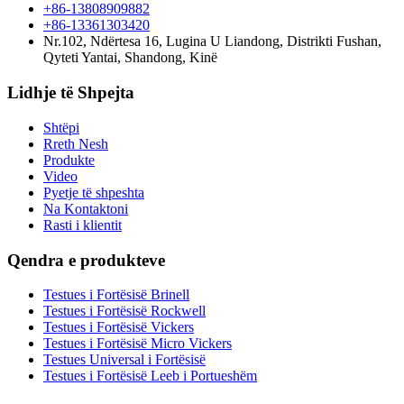
+86-13808909882
+86-13361303420
Nr.102, Ndërtesa 16, Lugina U Liandong, Distrikti Fushan,
Qyteti Yantai, Shandong, Kinë
Lidhje të Shpejta
Shtëpi
Rreth Nesh
Produkte
Video
Pyetje të shpeshta
Na Kontaktoni
Rasti i klientit
Qendra e produkteve
Testues i Fortësisë Brinell
Testues i Fortësisë Rockwell
Testues i Fortësisë Vickers
Testues i Fortësisë Micro Vickers
Testues Universal i Fortësisë
Testues i Fortësisë Leeb i Portueshëm