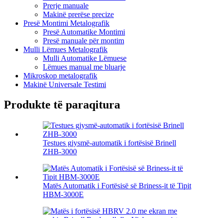
Prerje manuale
Makinë prerëse precize
Presë Montimi Metalografik
Presë Automatike Montimi
Presë manuale për montim
Mulli Lëmues Metalografik
Mulli Automatike Lëmuese
Lëmues manual me bluarje
Mikroskop metalografik
Makinë Universale Testimi
Produkte të paraqitura
Testues gjysmë-automatik i fortësisë Brinell
ZHB-3000
Matës Automatik i Fortësisë së Briness-it të Tipit
HBM-3000E