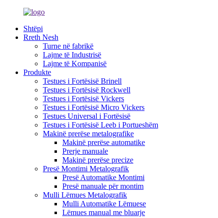
Shtëpi
Rreth Nesh
Turne në fabrikë
Lajme të Industrisë
Lajme të Kompanisë
Produkte
Testues i Fortësisë Brinell
Testues i Fortësisë Rockwell
Testues i Fortësisë Vickers
Testues i Fortësisë Micro Vickers
Testues Universal i Fortësisë
Testues i Fortësisë Leeb i Portueshëm
Makinë prerëse metalografike
Makinë prerëse automatike
Prerje manuale
Makinë prerëse precize
Presë Montimi Metalografik
Presë Automatike Montimi
Presë manuale për montim
Mulli Lëmues Metalografik
Mulli Automatike Lëmuese
Lëmues manual me bluarje