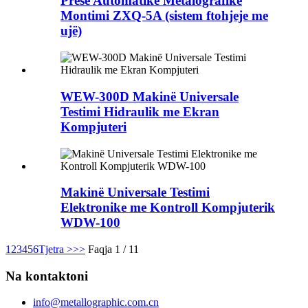
Presë Automatike Metalografike
Montimi ZXQ-5A (sistem ftohjeje me
ujë)
WEW-300D Makinë Universale
Testimi Hidraulik me Ekran
Kompjuteri
Makinë Universale Testimi
Elektronike me Kontroll Kompjuterik
WDW-100
1
2
3
4
5
6
Tjetra >
>>
Faqja 1 / 11
Na kontaktoni
info@metallographic.com.cn