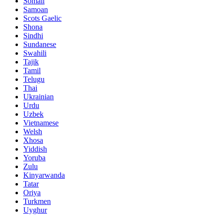
Somali
Samoan
Scots Gaelic
Shona
Sindhi
Sundanese
Swahili
Tajik
Tamil
Telugu
Thai
Ukrainian
Urdu
Uzbek
Vietnamese
Welsh
Xhosa
Yiddish
Yoruba
Zulu
Kinyarwanda
Tatar
Oriya
Turkmen
Uyghur