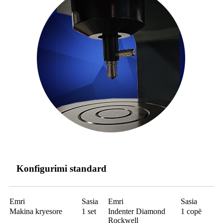
Konfigurimi standard
Emri
Sasia
Emri
Sasia
Makina kryesore
1 set
Indenter Diamond
1 copë
Rockwell