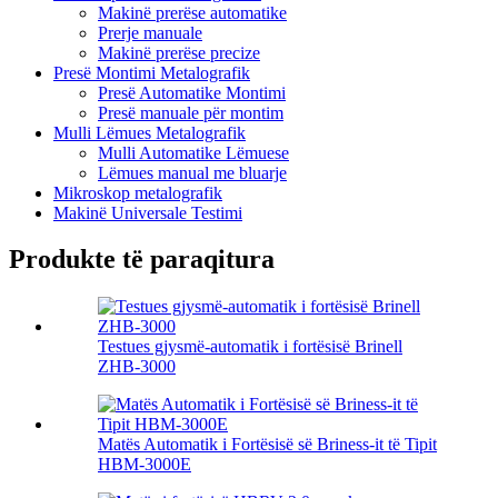
Makinë prerëse automatike
Prerje manuale
Makinë prerëse precize
Presë Montimi Metalografik
Presë Automatike Montimi
Presë manuale për montim
Mulli Lëmues Metalografik
Mulli Automatike Lëmuese
Lëmues manual me bluarje
Mikroskop metalografik
Makinë Universale Testimi
Produkte të paraqitura
Testues gjysmë-automatik i fortësisë Brinell
ZHB-3000
Matës Automatik i Fortësisë së Briness-it të Tipit
HBM-3000E