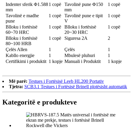
Indenter sferik Φ1.588
1 copë
Tavolinë pune Φ150
1 copë
mm
mm
Tavolinë e madhe
1 copë
Tavolinë pune e tipit
1 copë
pune
V
Blloku i fortësisë
1 copë
Blloku i fortësisë
1 copë
60~70 HRC
20~30 HRC
Blloku i fortësisë
1 copë
Siguresa 2A
2
80~100 HRB
Çelës Allen
1
Çelës
1
Kabllo energjie
1
Mbulesë pluhuri
1
Certifikimi i produktit
1 kopje
Manuali i Produktit
1 kopje
Më parë:
Testues i Fortësisë Leeb HL200 Portativ
Tjetra:
SCB3.1 Testues i Fortësisë Brinell plotësisht automatik
Kategoritë e produkteve