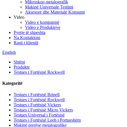
Mikroskop metalografik
Makinë Universale Testimi
Aksesorë dhe Materiale Konsumi
Video
Video e kompanisë
Video e Produkteve
Pyetje të shpeshta
Na Kontaktoni
Rasti i klientit
English
Shtëpi
Produkte
Testues i Fortësisë Rockwell
Kategoritë
Testues i Fortësisë Brinell
Testues i Fortësisë Rockwell
Testues i Fortësisë Vickers
Testues i Fortësisë Micro Vickers
Testues Universal i Fortësisë
Testues i Fortësisë Leeb i Portueshëm
Makinë prerëse metalografike