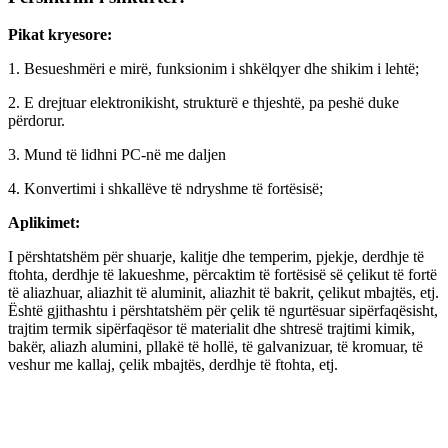
Pikat kryesore:
1. Besueshmëri e mirë, funksionim i shkëlqyer dhe shikim i lehtë;
2. E drejtuar elektronikisht, strukturë e thjeshtë, pa peshë duke
përdorur.
3. Mund të lidhni PC-në me daljen
4. Konvertimi i shkallëve të ndryshme të fortësisë;
Aplikimet:
I përshtatshëm për shuarje, kalitje dhe temperim, pjekje, derdhje të
ftohta, derdhje të lakueshme, përcaktim të fortësisë së çelikut të fortë
të aliazhuar, aliazhit të aluminit, aliazhit të bakrit, çelikut mbajtës, etj.
Është gjithashtu i përshtatshëm për çelik të ngurtësuar sipërfaqësisht,
trajtim termik sipërfaqësor të materialit dhe shtresë trajtimi kimik,
bakër, aliazh alumini, pllakë të hollë, të galvanizuar, të kromuar, të
veshur me kallaj, çelik mbajtës, derdhje të ftohta, etj.