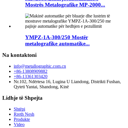
Mostrës Metalografike MP-2000...
YMPZ-1A-300/250 Mostër
metalografike automatike...
Na kontaktoni
info@metallographic.com.cn
+86-13808909882
+86-13361303420
Nr.102, Ndërtesa 16, Lugina U Liandong, Distrikti Fushan,
Qyteti Yantai, Shandong, Kinë
Lidhje të Shpejta
Shtëpi
Rreth Nesh
Produkte
Video