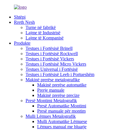
Shtëpi
Rreth Nesh
Turne në fabrikë
Lajme të Industrisë
Lajme të Kompanisë
Produkte
Testues i Fortësisë Brinell
Testues i Fortësisë Rockwell
Testues i Fortësisë Vickers
Testues i Fortësisë Micro Vickers
Testues Universal i Fortësisë
Testues i Fortësisë Leeb i Portueshëm
Makinë prerëse metalografike
Makinë prerëse automatike
Prerje manuale
Makinë prerëse precize
Presë Montimi Metalografik
Presë Automatike Montimi
Presë manuale për montim
Mulli Lëmues Metalografik
Mulli Automatike Lëmuese
Lëmues manual me bluarje