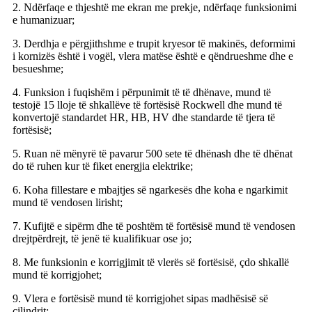
2. Ndërfaqe e thjeshtë me ekran me prekje, ndërfaqe funksionimi
e humanizuar;
3. Derdhja e përgjithshme e trupit kryesor të makinës, deformimi
i kornizës është i vogël, vlera matëse është e qëndrueshme dhe e
besueshme;
4. Funksion i fuqishëm i përpunimit të të dhënave, mund të
testojë 15 lloje të shkallëve të fortësisë Rockwell dhe mund të
konvertojë standardet HR, HB, HV dhe standarde të tjera të
fortësisë;
5. Ruan në mënyrë të pavarur 500 sete të dhënash dhe të dhënat
do të ruhen kur të fiket energjia elektrike;
6. Koha fillestare e mbajtjes së ngarkesës dhe koha e ngarkimit
mund të vendosen lirisht;
7. Kufijtë e sipërm dhe të poshtëm të fortësisë mund të vendosen
drejtpërdrejt, të jenë të kualifikuar ose jo;
8. Me funksionin e korrigjimit të vlerës së fortësisë, çdo shkallë
mund të korrigjohet;
9. Vlera e fortësisë mund të korrigjohet sipas madhësisë së
cilindrit;