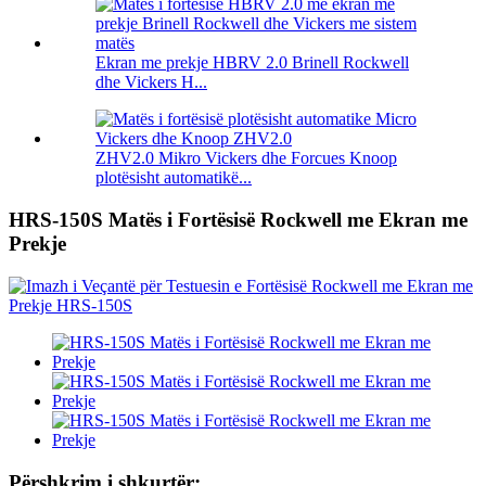
Ekran me prekje HBRV 2.0 Brinell Rockwell
dhe Vickers H...
ZHV2.0 Mikro Vickers dhe Forcues Knoop
plotësisht automatikë...
HRS-150S Matës i Fortësisë Rockwell me Ekran me
Prekje
Përshkrim i shkurtër: