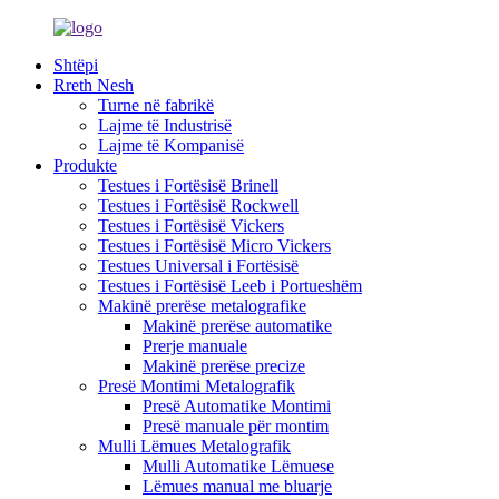
Shtëpi
Rreth Nesh
Turne në fabrikë
Lajme të Industrisë
Lajme të Kompanisë
Produkte
Testues i Fortësisë Brinell
Testues i Fortësisë Rockwell
Testues i Fortësisë Vickers
Testues i Fortësisë Micro Vickers
Testues Universal i Fortësisë
Testues i Fortësisë Leeb i Portueshëm
Makinë prerëse metalografike
Makinë prerëse automatike
Prerje manuale
Makinë prerëse precize
Presë Montimi Metalografik
Presë Automatike Montimi
Presë manuale për montim
Mulli Lëmues Metalografik
Mulli Automatike Lëmuese
Lëmues manual me bluarje