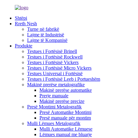
Shtëpi
Rreth Nesh
Turne në fabrikë
Lajme të Industrisë
Lajme të Kompanisë
Produkte
Testues i Fortësisë Brinell
Testues i Fortësisë Rockwell
Testues i Fortësisë Vickers
Testues i Fortësisë Micro Vickers
Testues Universal i Fortësisë
Testues i Fortësisë Leeb i Portueshëm
Makinë prerëse metalografike
Makinë prerëse automatike
Prerje manuale
Makinë prerëse precize
Presë Montimi Metalografik
Presë Automatike Montimi
Presë manuale për montim
Mulli Lëmues Metalografik
Mulli Automatike Lëmuese
Lëmues manual me bluarje