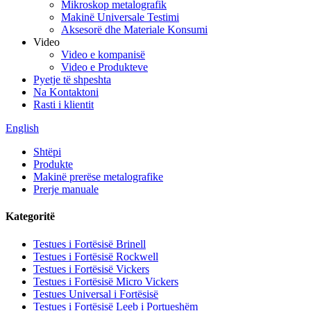
Mikroskop metalografik
Makinë Universale Testimi
Aksesorë dhe Materiale Konsumi
Video
Video e kompanisë
Video e Produkteve
Pyetje të shpeshta
Na Kontaktoni
Rasti i klientit
English
Shtëpi
Produkte
Makinë prerëse metalografike
Prerje manuale
Kategoritë
Testues i Fortësisë Brinell
Testues i Fortësisë Rockwell
Testues i Fortësisë Vickers
Testues i Fortësisë Micro Vickers
Testues Universal i Fortësisë
Testues i Fortësisë Leeb i Portueshëm