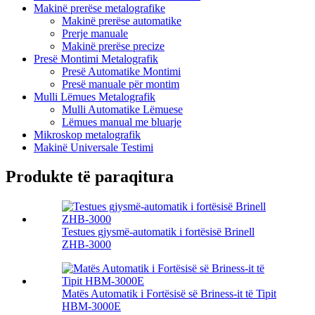
Makinë prerëse metalografike
Makinë prerëse automatike
Prerje manuale
Makinë prerëse precize
Presë Montimi Metalografik
Presë Automatike Montimi
Presë manuale për montim
Mulli Lëmues Metalografik
Mulli Automatike Lëmuese
Lëmues manual me bluarje
Mikroskop metalografik
Makinë Universale Testimi
Produkte të paraqitura
Testues gjysmë-automatik i fortësisë Brinell
ZHB-3000
Matës Automatik i Fortësisë së Briness-it të Tipit
HBM-3000E