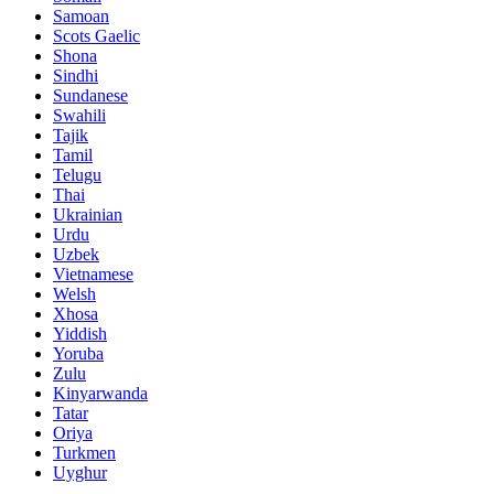
Samoan
Scots Gaelic
Shona
Sindhi
Sundanese
Swahili
Tajik
Tamil
Telugu
Thai
Ukrainian
Urdu
Uzbek
Vietnamese
Welsh
Xhosa
Yiddish
Yoruba
Zulu
Kinyarwanda
Tatar
Oriya
Turkmen
Uyghur