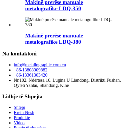
Makinë prerëse manuale
metalografike LDQ-350
Makinë prerëse manuale
metalografike LDQ-380
Na kontaktoni
info@metallographic.com.cn
+86-13808909882
+86-13361303420
Nr.102, Ndërtesa 16, Lugina U Liandong, Distrikti Fushan,
Qyteti Yantai, Shandong, Kinë
Lidhje të Shpejta
Shtëpi
Rreth Nesh
Produkte
Video
Pyetje të shpeshta