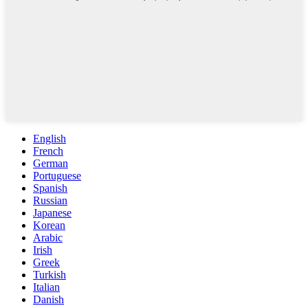
English
French
German
Portuguese
Spanish
Russian
Japanese
Korean
Arabic
Irish
Greek
Turkish
Italian
Danish