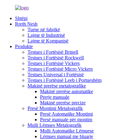
Shtëpi
Rreth Nesh
Turne në fabrikë
Lajme të Industrisë
Lajme të Kompanisë
Produkte
Testues i Fortësisë Brinell
Testues i Fortësisë Rockwell
Testues i Fortësisë Vickers
Testues i Fortësisë Micro Vickers
Testues Universal i Fortësisë
Testues i Fortësisë Leeb i Portueshëm
Makinë prerëse metalografike
Makinë prerëse automatike
Prerje manuale
Makinë prerëse precize
Presë Montimi Metalografik
Presë Automatike Montimi
Presë manuale për montim
Mulli Lëmues Metalografik
Mulli Automatike Lëmuese
Lëmues manual me bluarje