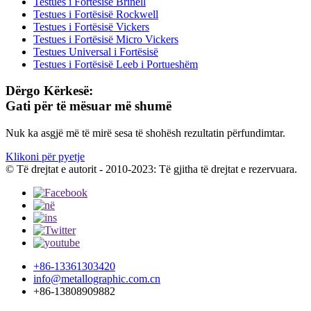
Testues i Fortësisë Brinell
Testues i Fortësisë Rockwell
Testues i Fortësisë Vickers
Testues i Fortësisë Micro Vickers
Testues Universal i Fortësisë
Testues i Fortësisë Leeb i Portueshëm
Dërgo Kërkesë:
Gati për të mësuar më shumë
Nuk ka asgjë më të mirë sesa të shohësh rezultatin përfundimtar.
Klikoni për pyetje
© Të drejtat e autorit - 2010-2023: Të gjitha të drejtat e rezervuara.
+86-13361303420
info@metallographic.com.cn
+86-13808909882