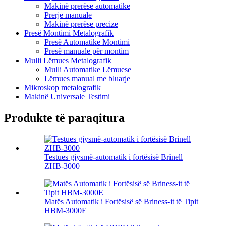
Makinë prerëse automatike
Prerje manuale
Makinë prerëse precize
Presë Montimi Metalografik
Presë Automatike Montimi
Presë manuale për montim
Mulli Lëmues Metalografik
Mulli Automatike Lëmuese
Lëmues manual me bluarje
Mikroskop metalografik
Makinë Universale Testimi
Produkte të paraqitura
Testues gjysmë-automatik i fortësisë Brinell
ZHB-3000
Matës Automatik i Fortësisë së Briness-it të Tipit
HBM-3000E