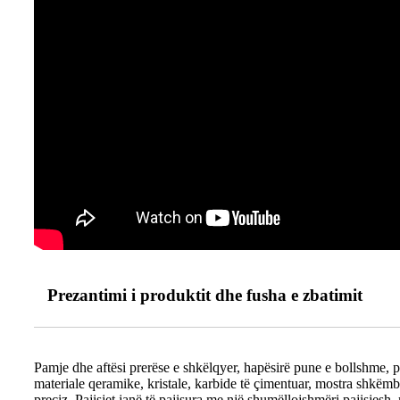
Prezantimi i produktit dhe fusha e zbatimit
Pamje dhe aftësi prerëse e shkëlqyer, hapësirë ​​pune e bollshme, 
materiale qeramike, kristale, karbide të çimentuar, mostra shkëmb
preciz. Pajisjet janë të pajisura me një shumëllojshmëri pajisjesh,