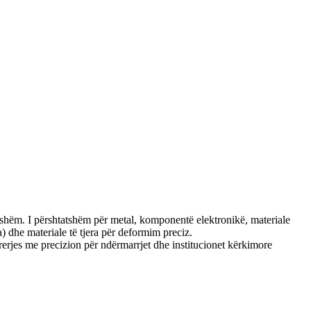
rueshëm. I përshtatshëm për metal, komponentë elektronikë, materiale
) dhe materiale të tjera për deformim preciz.
 prerjes me precizion për ndërmarrjet dhe institucionet kërkimore