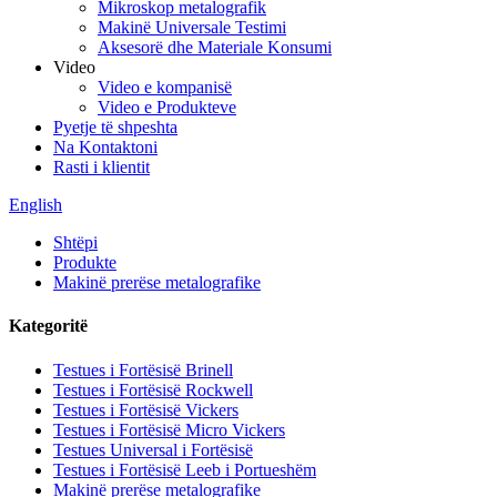
Mikroskop metalografik
Makinë Universale Testimi
Aksesorë dhe Materiale Konsumi
Video
Video e kompanisë
Video e Produkteve
Pyetje të shpeshta
Na Kontaktoni
Rasti i klientit
English
Shtëpi
Produkte
Makinë prerëse metalografike
Kategoritë
Testues i Fortësisë Brinell
Testues i Fortësisë Rockwell
Testues i Fortësisë Vickers
Testues i Fortësisë Micro Vickers
Testues Universal i Fortësisë
Testues i Fortësisë Leeb i Portueshëm
Makinë prerëse metalografike