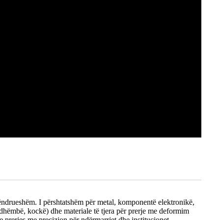
i qëndrueshëm. I përshtatshëm për metal, komponentë elektronikë,
 (dhëmbë, kockë) dhe materiale të tjera për prerje me deformim
 e prerjes me precizion për ndërmarrjet dhe institucionet