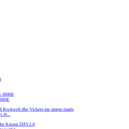
-3000E
s H...