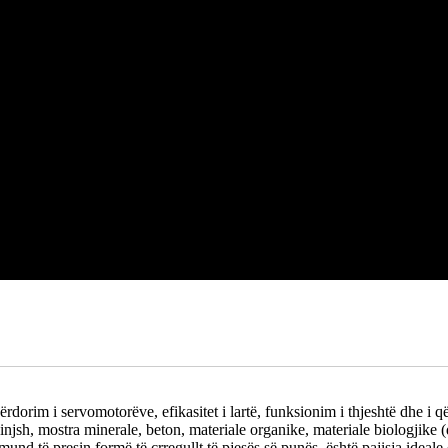
përdorim i servomotorëve, efikasitet i lartë, funksionim i thjeshtë dhe 
injsh, mostra minerale, beton, materiale organike, materiale biologjike
 mund të presin formë të çrregullt të pjesës së punës, është pajisja ideale