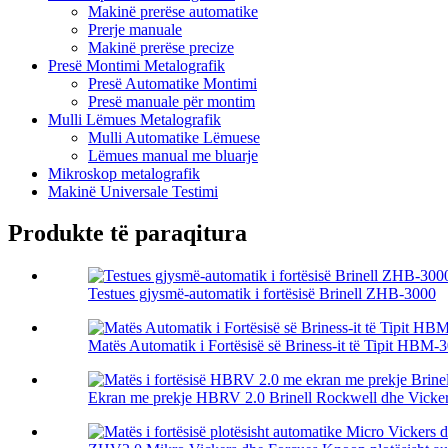
Makinë prerëse automatike
Prerje manuale
Makinë prerëse precize
Presë Montimi Metalografik
Presë Automatike Montimi
Presë manuale për montim
Mulli Lëmues Metalografik
Mulli Automatike Lëmuese
Lëmues manual me bluarje
Mikroskop metalografik
Makinë Universale Testimi
Produkte të paraqitura
Testues gjysmë-automatik i fortësisë Brinell ZHB-3000
Matës Automatik i Fortësisë së Briness-it të Tipit HBM
Ekran me prekje HBRV 2.0 Brinell Rockwell dhe Vicker