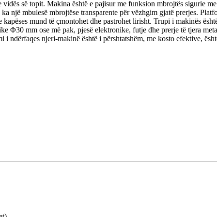
vidës së topit. Makina është e pajisur me funksion mbrojtës sigurie me
e ka një mbulesë mbrojtëse transparente për vëzhgim gjatë prerjes. Platf
kapëses mund të çmontohet dhe pastrohet lirisht. Trupi i makinës është
ke Φ30 mm ose më pak, pjesë elektronike, futje dhe prerje të tjera meta
 i ndërfaqes njeri-makinë është i përshtatshëm, me kosto efektive, ësht
et)