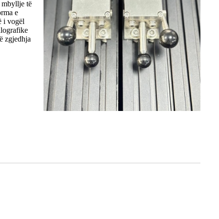
 mbyllje të
orma e
 i vogël
lografike
ë zgjedhja