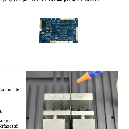
rodhimit të
s.
isur me
ërfaqes së