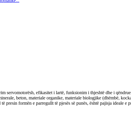
omatikë...
orim servomotorësh, efikasitet i lartë, funksionim i thjeshtë dhe i qënd
inerale, beton, materiale organike, materiale biologjike (dhëmbë, kocka
 të presin formën e parregullt të pjesës së punës, është pajisja ideale e