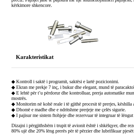
kërkimore shkencore.
Karakteristikat
◆ Kontroll i saktë i programit, saktësi e lartë pozicionimi.
◆ Ekran me prekje 7 inç, i bukur dhe elegant, mund të paracaktoh
◆ E lehtë për t’u përdorur dhe kontrolluar, prerja automatike mun
mostrës.
◆ Monitorim në kohë reale i të gjithë procesit të prerjes, këshilla 
◆ Dhomë e madhe dhe e ndritshme prerjeje me çelës sigurie.
◆ I pajisur me sistem ftohjeje dhe rezervuar të integruar të lëng
Dizajni i përgjithshëm i trupit të avionit është i shkëlqyer, dhe rez
80% ujë dhe 20% lëng prerës për të përzier dhe lubrifikuar pjesët