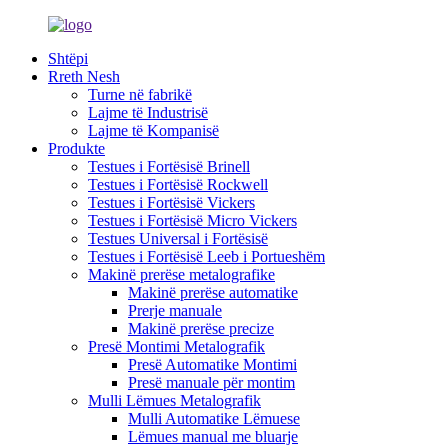
Shtëpi
Rreth Nesh
Turne në fabrikë
Lajme të Industrisë
Lajme të Kompanisë
Produkte
Testues i Fortësisë Brinell
Testues i Fortësisë Rockwell
Testues i Fortësisë Vickers
Testues i Fortësisë Micro Vickers
Testues Universal i Fortësisë
Testues i Fortësisë Leeb i Portueshëm
Makinë prerëse metalografike
Makinë prerëse automatike
Prerje manuale
Makinë prerëse precize
Presë Montimi Metalografik
Presë Automatike Montimi
Presë manuale për montim
Mulli Lëmues Metalografik
Mulli Automatike Lëmuese
Lëmues manual me bluarje