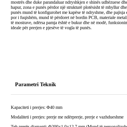
mostrës dhe duke parandaluar ndryshkjen e shinës udhëzuese dhe 
hapur, zona e punës përdor një strukturë plotësisht të mbyllur dh
punës mund të konfigurohet me kapëse të ndryshme, dhe pajisja e 
por i fuqishëm, mund të përdoret në bordin PCB, materiale metali
të mostrave, ndërsa pamja është e bukur dhe në modë, funksionimi
ideale për prerjen e pjesëve të vogla të punës.
Parametri Teknik
Kapaciteti i prerjes: Φ40 mm
Modaliteti i prerjes: prerje me ndërprerje, prerje e vazhdueshme
Teh prerës diamanti: Φ200×1.0×12.7 mm (Mund të personalizoh