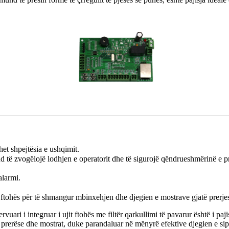
et shpejtësia e ushqimit.
d të zvogëlojë lodhjen e operatorit dhe të sigurojë qëndrueshmërinë e p
alarmi.
ut ftohës për të shmangur mbinxehjen dhe djegien e mostrave gjatë prerje
ervuari i integruar i ujit ftohës me filtër qarkullimi të pavarur është i paj
 prerëse dhe mostrat, duke parandaluar në mënyrë efektive djegien e sip