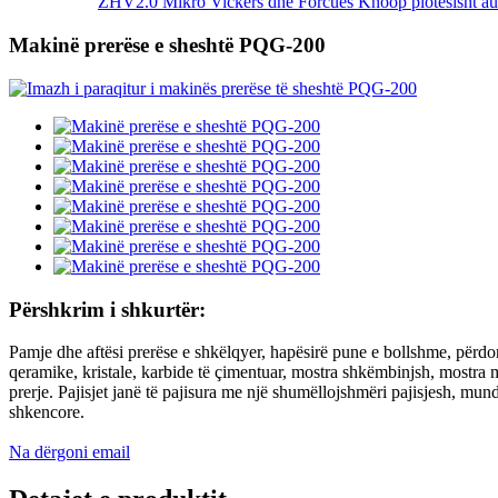
ZHV2.0 Mikro Vickers dhe Forcues Knoop plotësisht aut
Makinë prerëse e sheshtë PQG-200
Përshkrim i shkurtër:
Pamje dhe aftësi prerëse e shkëlqyer, hapësirë ​​pune e bollshme, përd
qeramike, kristale, karbide të çimentuar, mostra shkëmbinjsh, mostra m
prerje. Pajisjet janë të pajisura me një shumëllojshmëri pajisjesh, mund
shkencore.
Na dërgoni email