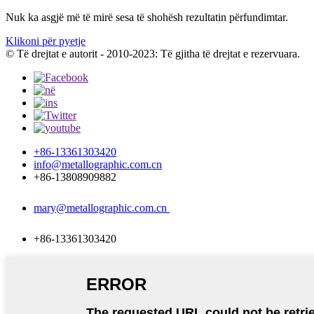
Nuk ka asgjë më të mirë sesa të shohësh rezultatin përfundimtar.
Klikoni për pyetje
© Të drejtat e autorit - 2010-2023: Të gjitha të drejtat e rezervuara.
+86-13361303420
info@metallographic.com.cn
+86-13808909882
mary@metallographic.com.cn
+86-13361303420