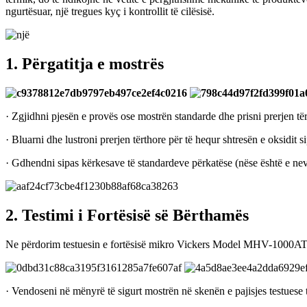
ngurtësuar, një tregues kyç i kontrollit të cilësisë.
1. Përgatitja e mostrës
· Zgjidhni pjesën e provës ose mostrën standarde dhe prisni prerjen tër
· Bluarni dhe lustroni prerjen tërthore për të hequr shtresën e oksidit
· Gdhendni sipas kërkesave të standardeve përkatëse (nëse është e nevo
2. Testimi i Fortësisë së Bërthamës
Ne përdorim testuesin e fortësisë mikro Vickers Model MHV-1000AT për
· Vendoseni në mënyrë të sigurt mostrën në skenën e pajisjes testuese 