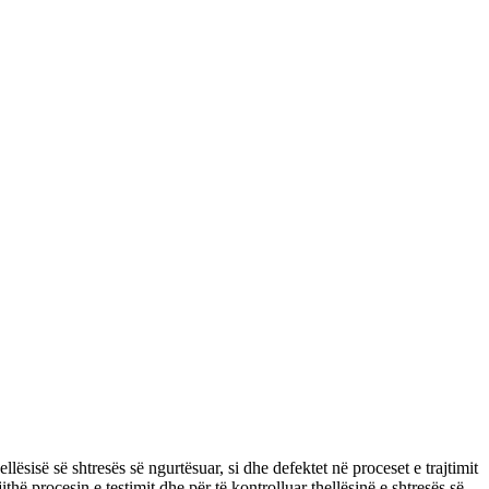
lësisë së shtresës së ngurtësuar, si dhe defektet në proceset e trajtimit
hë procesin e testimit dhe për të kontrolluar thellësinë e shtresës së