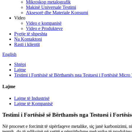
Mikroskop metalografik
Makinë Universale Testimi
Aksesorë dhe Materiale Konsumi
Video
Video e kompanisë
Video e Produkteve
Pyetje të shpeshta
Na Kontaktoni
Rasti i klientit
English
Shtëpi
Lajme
Testimi i Fortësisë së Bërthamës nga Testuesi i Fortësisë Micro
Lajme
Lajme të Industrisë
Lajme të Kompanisë
Testimi i Fortësisë së Bërthamës nga Testuesi i Fortësi
Në proceset e forcimit të sipërfaqeve metalike, siç janë karbonizimi, nit
termik, do të ndikojnë në vetitë e përgjithshme mekanike të produkteve.