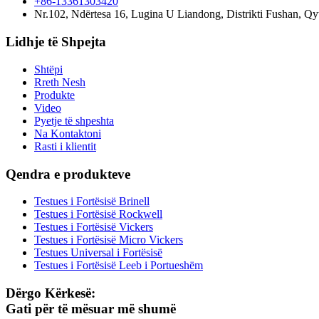
+86-13361303420
Nr.102, Ndërtesa 16, Lugina U Liandong, Distrikti Fushan, Qy
Lidhje të Shpejta
Shtëpi
Rreth Nesh
Produkte
Video
Pyetje të shpeshta
Na Kontaktoni
Rasti i klientit
Qendra e produkteve
Testues i Fortësisë Brinell
Testues i Fortësisë Rockwell
Testues i Fortësisë Vickers
Testues i Fortësisë Micro Vickers
Testues Universal i Fortësisë
Testues i Fortësisë Leeb i Portueshëm
Dërgo Kërkesë:
Gati për të mësuar më shumë