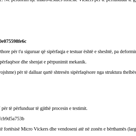
thore për t'u siguruar që sipërfaqja e testuar është e sheshtë, pa deform
 sipërfaqësor dhe shenjat e përpunimit mekanik.
jshme) për të dalluar qartë shtresën sipërfaqësore nga struktura thelbës
 të përfunduar të gjithë procesin e testimit.
të fortësisë Micro Vickers dhe vendoseni atë në zonën e bërthamës (larg 