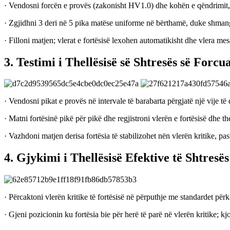
· Vendosni forcën e provës (zakonisht HV1.0) dhe kohën e qëndrimit, d
· Zgjidhni 3 deri në 5 pika matëse uniforme në bërthamë, duke shmangur d
· Filloni matjen; ​​vlerat e fortësisë lexohen automatikisht dhe vlera mes
3. Testimi i Thellësisë së Shtresës së Forcu
· Vendosni pikat e provës në intervale të barabarta përgjatë një vije 
· Matni fortësinë pikë për pikë dhe regjistroni vlerën e fortësisë dhe th
· Vazhdoni matjen derisa fortësia të stabilizohet nën vlerën kritike, pa
4. Gjykimi i Thellësisë Efektive të Shtres
· Përcaktoni vlerën kritike të fortësisë në përputhje me standardet për
· Gjeni pozicionin ku fortësia bie për herë të parë në vlerën kritike; kjo