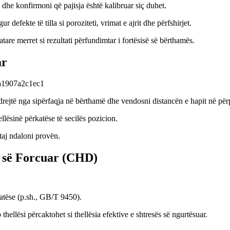
he konfirmoni që pajisja është kalibruar siç duhet.
efekte të tilla si poroziteti, vrimat e ajrit dhe përfshirjet.
atare merret si rezultati përfundimtar i fortësisë së bërthamës.
ar
të drejtë nga sipërfaqja në bërthamë dhe vendosni distancën e hapit në p
ellësinë përkatëse të secilës pozicion.
staj ndaloni provën.
ës së Forcuar (CHD)
katëse (p.sh., GB/T 9450).
 thellësi përcaktohet si thellësia efektive e shtresës së ngurtësuar.