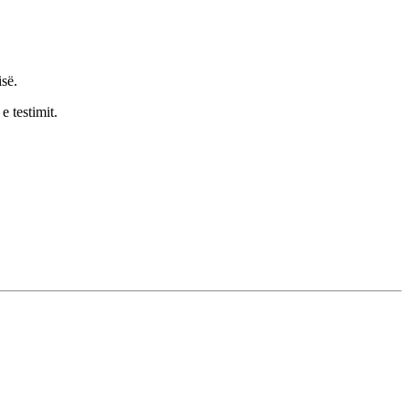
isë.
e testimit.