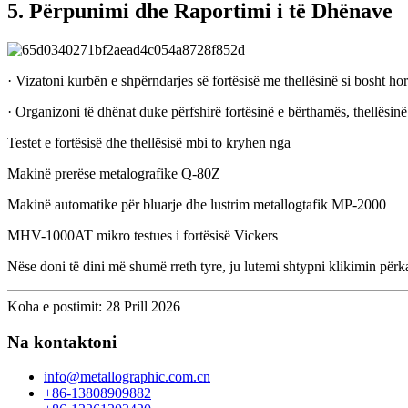
5. Përpunimi dhe Raportimi i të Dhënave
· Vizatoni kurbën e shpërndarjes së fortësisë me thellësinë si bosht hori
· Organizoni të dhënat duke përfshirë fortësinë e bërthamës, thellësinë 
Testet e fortësisë dhe thellësisë mbi to kryhen nga
Makinë prerëse metalografike Q-80Z
Makinë automatike për bluarje dhe lustrim metallogtafik MP-2000
MHV-1000AT mikro testues i fortësisë Vickers
Nëse doni të dini më shumë rreth tyre, ju lutemi shtypni klikimin përkat
Koha e postimit: 28 Prill 2026
Na kontaktoni
info@metallographic.com.cn
+86-13808909882