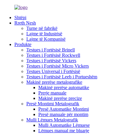
Shtëpi
Rreth Nesh
Turne në fabrikë
Lajme të Industrisë
Lajme të Kompanisë
Produkte
Testues i Fortësisë Brinell
Testues i Fortësisë Rockwell
Testues i Fortësisë Vickers
Testues i Fortësisë Micro Vickers
Testues Universal i Fortësisë
Testues i Fortësisë Leeb i Portueshëm
Makinë prerëse metalografike
Makinë prerëse automatike
Prerje manuale
Makinë prerëse precize
Presë Montimi Metalografik
Presë Automatike Montimi
Presë manuale për montim
Mulli Lëmues Metalografik
Mulli Automatike Lëmuese
Lëmues manual me bluarje