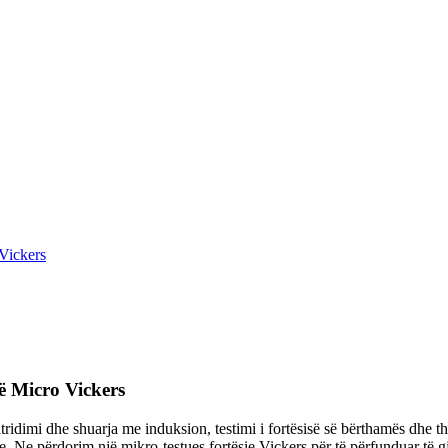
 Vickers
së Micro Vickers
ridimi dhe shuarja me induksion, testimi i fortësisë së bërthamës dhe thel
 Ne përdorim një mikro-testues fortësie Vickers për të përfunduar të gjit