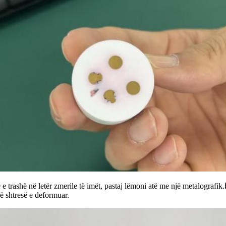
e trashë në letër zmerile të imët, pastaj lëmoni atë me një metalografik.
jë shtresë e deformuar.