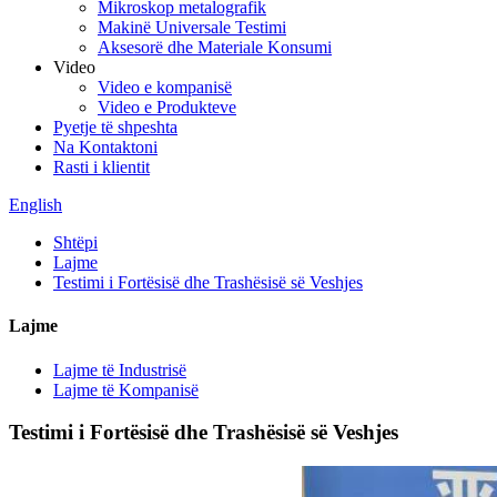
Mikroskop metalografik
Makinë Universale Testimi
Aksesorë dhe Materiale Konsumi
Video
Video e kompanisë
Video e Produkteve
Pyetje të shpeshta
Na Kontaktoni
Rasti i klientit
English
Shtëpi
Lajme
Testimi i Fortësisë dhe Trashësisë së Veshjes
Lajme
Lajme të Industrisë
Lajme të Kompanisë
Testimi i Fortësisë dhe Trashësisë së Veshjes