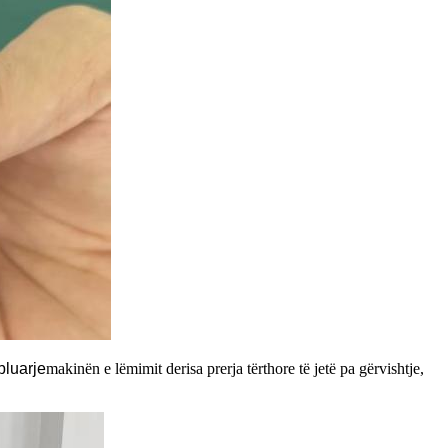
bluarje
makinën e lëmimit derisa prerja tërthore të jetë pa gërvishtje,