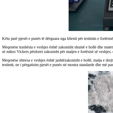
Këtu janë pjesët e punës të dërguara nga klienti për testimin e fortësisë
Meqenëse trashësia e veshjes është zakonisht shumë e hollë dhe matet n
së mikro Vickers përdoret zakonisht për matjen e fortësisë së veshjes,
Meqenëse shtresa e veshjes është jashtëzakonisht e hollë, matja e drejtpë
testimit, ne i përgatisim pjesët e punës në mostra standarde dhe më pas