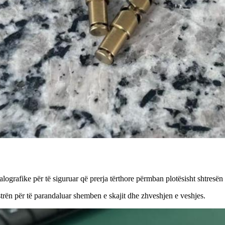
ografike për të siguruar që prerja tërthore përmban plotësisht shtresën e
trën për të parandaluar shemben e skajit dhe zhveshjen e veshjes.