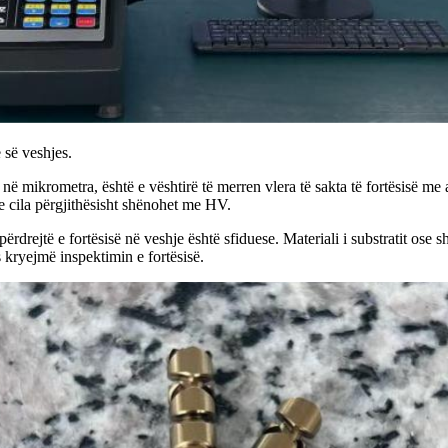
 së veshjes.
ë mikrometra, është e vështirë të merren vlera të sakta të fortësisë me 
 e cila përgjithësisht shënohet me HV.
rdrejtë e fortësisë në veshje është sfiduese. Materiali i substratit ose sh
 kryejmë inspektimin e fortësisë.