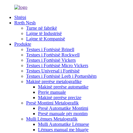
Shtëpi
Rreth Nesh
Turne në fabrikë
Lajme të Industrisë
Lajme të Kompanisë
Produkte
Testues i Fortësisë Brinell
Testues i Fortësisë Rockwell
Testues i Fortësisë Vickers
Testues i Fortësisë Micro Vickers
Testues Universal i Fortësisë
Testues i Fortësisë Leeb i Portueshëm
Makinë prerëse metalografike
Makinë prerëse automatike
Prerje manuale
Makinë prerëse precize
Presë Montimi Metalografik
Presë Automatike Montimi
Presë manuale për montim
Mulli Lëmues Metalografik
Mulli Automatike Lëmuese
Lëmues manual me bluarje