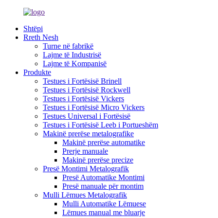
Shtëpi
Rreth Nesh
Turne në fabrikë
Lajme të Industrisë
Lajme të Kompanisë
Produkte
Testues i Fortësisë Brinell
Testues i Fortësisë Rockwell
Testues i Fortësisë Vickers
Testues i Fortësisë Micro Vickers
Testues Universal i Fortësisë
Testues i Fortësisë Leeb i Portueshëm
Makinë prerëse metalografike
Makinë prerëse automatike
Prerje manuale
Makinë prerëse precize
Presë Montimi Metalografik
Presë Automatike Montimi
Presë manuale për montim
Mulli Lëmues Metalografik
Mulli Automatike Lëmuese
Lëmues manual me bluarje