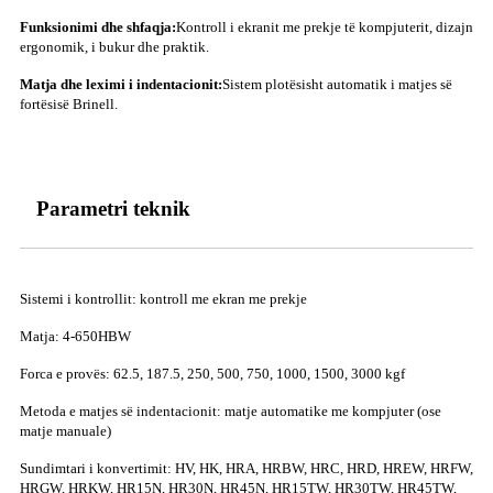
Funksionimi dhe shfaqja:
Kontroll i ekranit me prekje të kompjuterit, dizajn
ergonomik, i bukur dhe praktik.
Matja dhe leximi i indentacionit:
Sistem plotësisht automatik i matjes së
fortësisë Brinell.
Parametri teknik
Sistemi i kontrollit: kontroll me ekran me prekje
Matja: 4-650HBW
Forca e provës: 62.5, 187.5, 250, 500, 750, 1000, 1500, 3000 kgf
Metoda e matjes së indentacionit: matje automatike me kompjuter (ose
matje manuale)
Sundimtari i konvertimit: HV, HK, HRA, HRBW, HRC, HRD, HREW, HRFW,
HRGW, HRKW, HR15N, HR30N, HR45N, HR15TW, HR30TW, HR45TW,