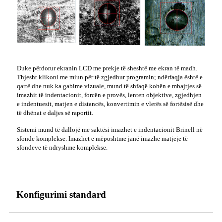
Duke përdorur ekranin LCD me prekje të sheshtë me ekran të madh.
Thjesht klikoni me miun për të zgjedhur programin; ndërfaqja është e
qartë dhe nuk ka gabime vizuale, mund të shfaqë kohën e mbajtjes së
imazhit të indentacionit, forcën e provës, lenten objektive, zgjedhjen
e indentuesit, matjen e distancës, konvertimin e vlerës së fortësisë dhe
të dhënat e daljes së raportit.
Sistemi mund të dallojë me saktësi imazhet e indentacionit Brinell në
sfonde komplekse. Imazhet e mëposhtme janë imazhe matjeje të
sfondeve të ndryshme komplekse.
Konfigurimi standard