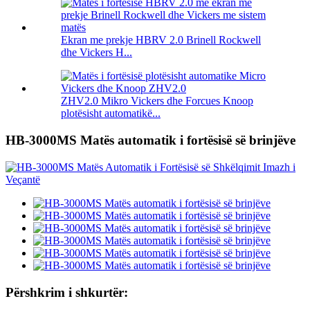
Ekran me prekje HBRV 2.0 Brinell Rockwell
dhe Vickers H...
ZHV2.0 Mikro Vickers dhe Forcues Knoop
plotësisht automatikë...
HB-3000MS Matës automatik i fortësisë së brinjëve
Përshkrim i shkurtër: