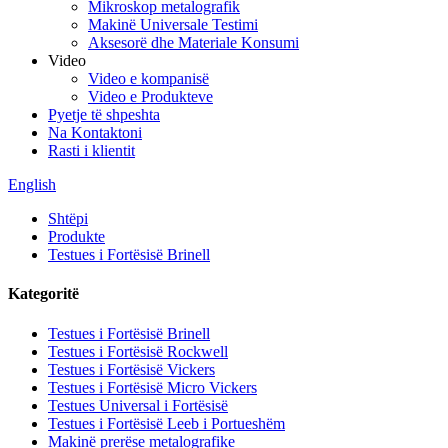
Mikroskop metalografik
Makinë Universale Testimi
Aksesorë dhe Materiale Konsumi
Video
Video e kompanisë
Video e Produkteve
Pyetje të shpeshta
Na Kontaktoni
Rasti i klientit
English
Shtëpi
Produkte
Testues i Fortësisë Brinell
Kategoritë
Testues i Fortësisë Brinell
Testues i Fortësisë Rockwell
Testues i Fortësisë Vickers
Testues i Fortësisë Micro Vickers
Testues Universal i Fortësisë
Testues i Fortësisë Leeb i Portueshëm
Makinë prerëse metalografike