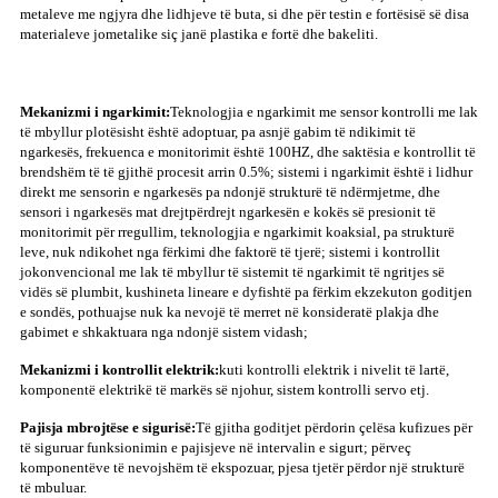
metaleve me ngjyra dhe lidhjeve të buta, si dhe për testin e fortësisë së disa
materialeve jometalike siç janë plastika e fortë dhe bakeliti.
Mekanizmi i ngarkimit:
Teknologjia e ngarkimit me sensor kontrolli me lak
të mbyllur plotësisht është adoptuar, pa asnjë gabim të ndikimit të
ngarkesës, frekuenca e monitorimit është 100HZ, dhe saktësia e kontrollit të
brendshëm të të gjithë procesit arrin 0.5%; sistemi i ngarkimit është i lidhur
direkt me sensorin e ngarkesës pa ndonjë strukturë të ndërmjetme, dhe
sensori i ngarkesës mat drejtpërdrejt ngarkesën e kokës së presionit të
monitorimit për rregullim, teknologjia e ngarkimit koaksial, pa strukturë
leve, nuk ndikohet nga fërkimi dhe faktorë të tjerë; sistemi i kontrollit
jokonvencional me lak të mbyllur të sistemit të ngarkimit të ngritjes së
vidës së plumbit, kushineta lineare e dyfishtë pa fërkim ekzekuton goditjen
e sondës, pothuajse nuk ka nevojë të merret në konsideratë plakja dhe
gabimet e shkaktuara nga ndonjë sistem vidash;
Mekanizmi i kontrollit elektrik:
kuti kontrolli elektrik i nivelit të lartë,
komponentë elektrikë të markës së njohur, sistem kontrolli servo etj.
Pajisja mbrojtëse e sigurisë:
Të gjitha goditjet përdorin çelësa kufizues për
të siguruar funksionimin e pajisjeve në intervalin e sigurt; përveç
komponentëve të nevojshëm të ekspozuar, pjesa tjetër përdor një strukturë
të mbuluar.