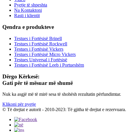
Pyetje të shpeshta
Na Kontaktoni
Rasti i klientit
Qendra e produkteve
Testues i Fortësisë Brinell
Testues i Fortësisë Rockwell
Testues i Fortësisë Vickers
Testues i Fortësisë Micro Vickers
Testues Universal i Fortësisë
Testues i Fortësisë Leeb i Portueshëm
Dërgo Kërkesë:
Gati për të mësuar më shumë
Nuk ka asgjë më të mirë sesa të shohësh rezultatin përfundimtar.
Klikoni për pyetje
© Të drejtat e autorit - 2010-2023: Të gjitha të drejtat e rezervuara.