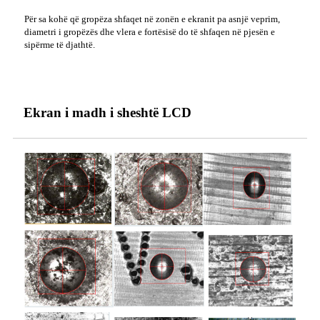
Për sa kohë që gropëza shfaqet në zonën e ekranit pa asnjë veprim,
diametri i gropëzës dhe vlera e fortësisë do të shfaqen në pjesën e
sipërme të djathtë.
Ekran i madh i sheshtë LCD