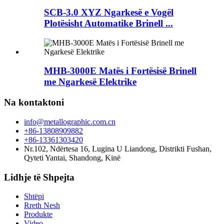
SCB-3.0 XYZ Ngarkesë e Vogël
Plotësisht Automatike Brinell ...
MHB-3000E Matës i Fortësisë Brinell
me Ngarkesë Elektrike
Na kontaktoni
info@metallographic.com.cn
+86-13808909882
+86-13361303420
Nr.102, Ndërtesa 16, Lugina U Liandong, Distrikti Fushan,
Qyteti Yantai, Shandong, Kinë
Lidhje të Shpejta
Shtëpi
Rreth Nesh
Produkte
Video