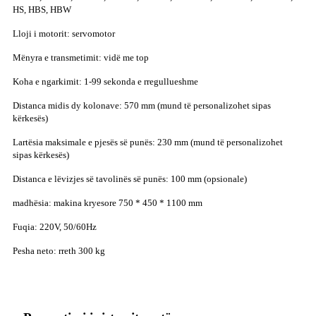
HS, HBS, HBW
Lloji i motorit: servomotor
Mënyra e transmetimit: vidë me top
Koha e ngarkimit: 1-99 sekonda e rregullueshme
Distanca midis dy kolonave: 570 mm (mund të personalizohet sipas
kërkesës)
Lartësia maksimale e pjesës së punës: 230 mm (mund të personalizohet
sipas kërkesës)
Distanca e lëvizjes së tavolinës së punës: 100 mm (opsionale)
madhësia: makina kryesore 750 * 450 * 1100 mm
Fuqia: 220V, 50/60Hz
Pesha neto: rreth 300 kg