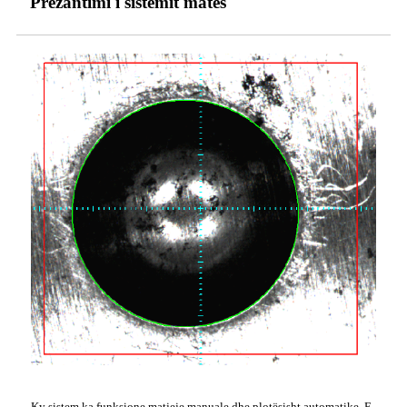
Prezantimi i sistemit matës
Ky sistem ka funksione matjeje manuale dhe plotësisht automatike. E