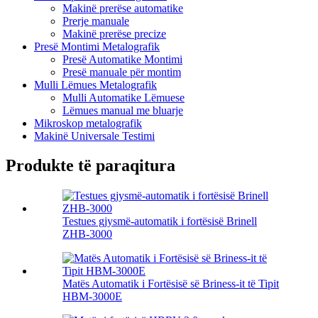
Makinë prerëse automatike
Prerje manuale
Makinë prerëse precize
Presë Montimi Metalografik
Presë Automatike Montimi
Presë manuale për montim
Mulli Lëmues Metalografik
Mulli Automatike Lëmuese
Lëmues manual me bluarje
Mikroskop metalografik
Makinë Universale Testimi
Produkte të paraqitura
Testues gjysmë-automatik i fortësisë Brinell
ZHB-3000
Matës Automatik i Fortësisë së Briness-it të Tipit
HBM-3000E