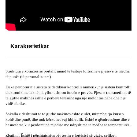
Karakteristikat
Struktura e kornizës së portalit mund të testojë fortësinë e pjesëve të mëdha
të punës (të personalizuara).
Duke përdorur një sistem të dedikuar kontrolli numerik, një sistem kontrolli
elektronik me lak të mbyllur ushtron forcën e provës. Pjesa e transmetimit të
të gjithë makinës është e përbërë tërësisht nga një motor me hapa dhe një
vidë sferike.
Shkalla e dështimit të të gjithë makinës është e ulët, mirëmbajtja kursen
kohë dhe punë, dhe nuk kërkohet vaj hidraulik. Është e qëndrueshme dhe e
besueshme kur përdoret në mjedise me ndryshime të mëdha të temperaturës.
Zbatimi: Është i përshtatshëm për testin e fortësisë së gizës, çelikut,