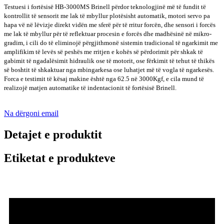
Testuesi i fortësisë HB-3000MS Brinell përdor teknologjinë më të fundit të
kontrollit të sensorit me lak të mbyllur plotësisht automatik, motori servo pa
hapa vë në lëvizje direkt vidën me sferë për të rritur forcën, dhe sensori i forcës
me lak të mbyllur për të reflektuar procesin e forcës dhe madhësinë në mikro-
gradim, i cili do të eliminojë përgjithmonë sistemin tradicional të ngarkimit me
amplifikim të levës së peshës me rritjen e kohës së përdorimit për shkak të
gabimit të ngadalësimit hidraulik ose të motorit, ose fërkimit të tehut të thikës
së boshtit të shkaktuar nga mbingarkesa ose luhatjet më të vogla të ngarkesës.
Forca e testimit të kësaj makine është nga 62.5 në 3000Kgf, e cila mund të
realizojë matjen automatike të indentacionit të fortësisë Brinell.
Na dërgoni email
Detajet e produktit
Etiketat e produkteve