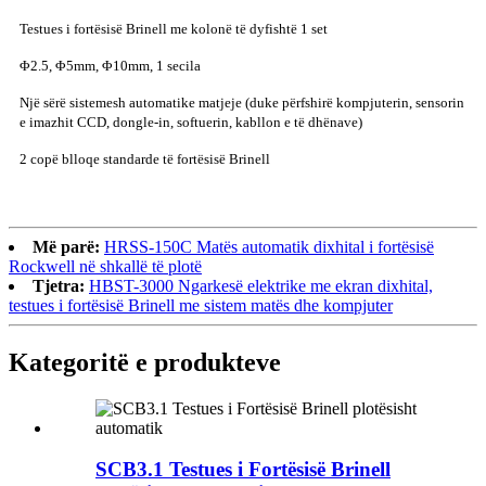
Testues i fortësisë Brinell me kolonë të dyfishtë 1 set
Φ2.5, Φ5mm, Φ10mm, 1 secila
Një sërë sistemesh automatike matjeje (duke përfshirë kompjuterin, sensorin
e imazhit CCD, dongle-in, softuerin, kabllon e të dhënave)
2 copë blloqe standarde të fortësisë Brinell
Më parë:
HRSS-150C Matës automatik dixhital i fortësisë
Rockwell në shkallë të plotë
Tjetra:
HBST-3000 Ngarkesë elektrike me ekran dixhital,
testues i fortësisë Brinell me sistem matës dhe kompjuter
Kategoritë e produkteve
SCB3.1 Testues i Fortësisë Brinell